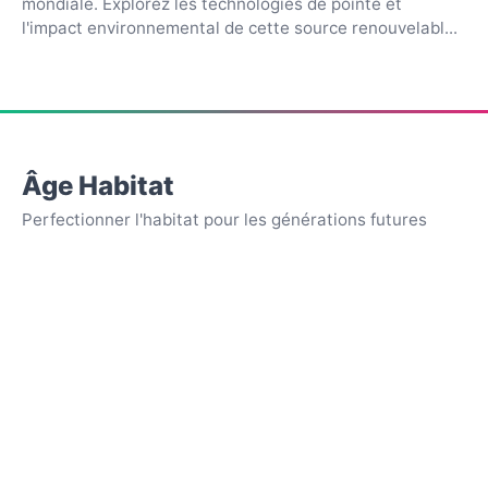
mondiale. Explorez les technologies de pointe et
l'impact environnemental de cette source renouvelabl...
Âge Habitat
Perfectionner l'habitat pour les générations futures
APPARENCE
☀️
💻
🌙
Clair
Sombre
Auto
INFORMATIONS
À propos
Contact