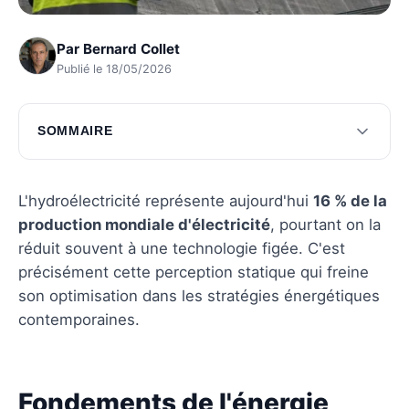
Par
Bernard Collet
Publié le 18/05/2026
SOMMAIRE
Fondements de l'énergie hydroélectrique
Défis et enjeux pour 2025
L'hydroélectricité représente aujourd'hui
16 % de la
production mondiale d'électricité
, pourtant on la
Regards vers l'avenir
réduit souvent à une technologie figée. C'est
Questions fréquentes
précisément cette perception statique qui freine
son optimisation dans les stratégies énergétiques
contemporaines.
Fondements de l'énergie