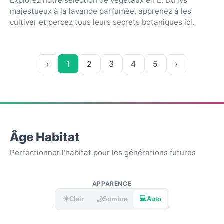
Explorez notre sélection de végétaux en L. Du lys
majestueux à la lavande parfumée, apprenez à les
cultiver et percez tous leurs secrets botaniques ici.
‹
1
2
3
4
5
›
Âge Habitat
Perfectionner l'habitat pour les générations futures
APPARENCE
☀️
💻
🌙
Clair
Sombre
Auto