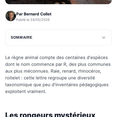
Par
Bernard Collet
Publié le 24/05/2026
SOMMAIRE
Les rongeurs mystérieux
Les oiseaux majestueux
Le règne animal compte des centaines d'espèces
dont le nom commence par R, des plus communes
Questions fréquentes
aux plus méconnues. Raie, renard, rhinocéros,
roitelet : cette lettre regroupe une diversité
taxonomique que peu d'inventaires pédagogiques
exploitent vraiment.
Les rongeurs mystérieux