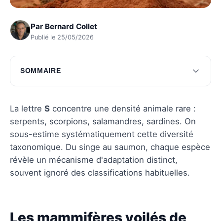
Par
Bernard Collet
Publié le 25/05/2026
SOMMAIRE
Les mammifères voilés de mystère
Les oiseaux au charme captivant
La lettre
S
concentre une densité animale rare :
serpents, scorpions, salamandres, sardines. On
Questions fréquentes
sous-estime systématiquement cette diversité
taxonomique. Du singe au saumon, chaque espèce
révèle un mécanisme d'adaptation distinct,
souvent ignoré des classifications habituelles.
Les mammifères voilés de